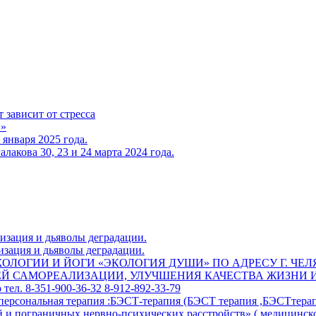
зависит от стресса
.»
января 2025 года.
акова 30, 23 и 24 марта 2024 года.
изация и дьяволы деградации.
изация и дьяволы деградации.
ПСИХОЛОГИИ И ЙОГИ «ЭКОЛОГИЯ ДУШИ» ПО АДРЕСУ Г. ЧЕЛ
АШЕЙ САМОРЕАЛИЗАЦИИ, УЛУЧШЕНИЯ КАЧЕСТВА ЖИЗН
 тел. 8-351-900-36-32 8-912-892-33-79
персональная терапия :БЭСТ-терапия (БЭСТ терапия ,БЭСТтера
и пограничных нервно-психических расстройств» ( медицинско