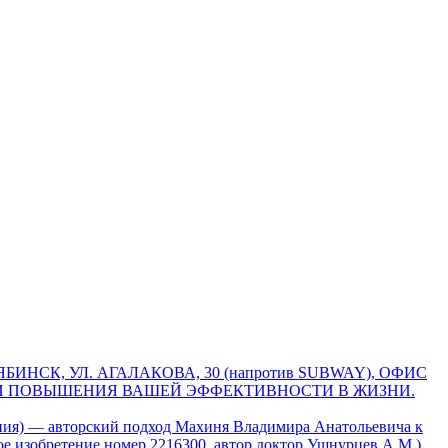
ЯБИНСК, УЛ. АГАЛАКОВА, 30 (напротив SUBWAY), ОФИС
И И ПОВЫШЕНИЯ ВАШЕЙ ЭФФЕКТИВНОСТИ В ЖИЗНИ.
пия) — авторский подход Махиня Владимира Анатольевича к
е изобретение номер 2216300, автор доктор Ушнурцев А.М.)