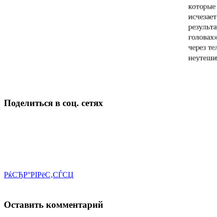
Поделиться в соц. сетях
РќСЂР°РІРёС‚СЃСЏ
Оставить комментарий