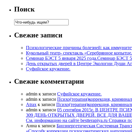
Поиск
Свежие записи
Психологические причины болезней: как иммунитет 
Кукольный театр- спектакль «Серебрянное копытце
Семинар БЭСТ 5 января 2025 года.Семинар БЭСТ 5 
День открытых дверей в Центре Экологии Души Агал
Суфийское кружение.
Свежие комментарии
admin к записи
Суфийское кружение.
admin к записи
Психо(терапия)коррекция, криминал
Atrax
к записи
Психо(терапия)коррекция, криминал
admin к записи
05 сентября 2015г. В ЦЕНТРЕ 
309 ДЕНЬ ОТКРЫТЫХ ДВЕРЕЙ. ВСЕ ДЛЯ В
См. информацию на сайте bestterapiya.ru Справки по
Анна к записи
Биоэнергетическая Системная Транс
«Способу коррекции психосоматических нарушений 