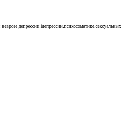
врозе,депрессии,lдепрессии,психосоматике,сексуальных